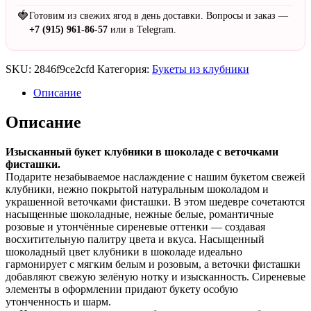
🍓
Готовим из свежих ягод в день доставки. Вопросы и заказ —
+7 (915) 961-86-57
или в Telegram.
SKU:
2846f9ce2cfd
Категория:
Букеты из клубники
Описание
Описание
Изысканный букет клубники в шоколаде с веточками
фисташки.
Подарите незабываемое наслаждение с нашим букетом свежей
клубники, нежно покрытой натуральным шоколадом и
украшенной веточками фисташки. В этом шедевре сочетаются
насыщенные шоколадные, нежные белые, романтичные
розовые и утончённые сиреневые оттенки — создавая
восхитительную палитру цвета и вкуса. Насыщенный
шоколадный цвет клубники в шоколаде идеально
гармонирует с мягким белым и розовым, а веточки фисташки
добавляют свежую зелёную нотку и изысканность. Сиреневые
элементы в оформлении придают букету особую
утонченность и шарм.