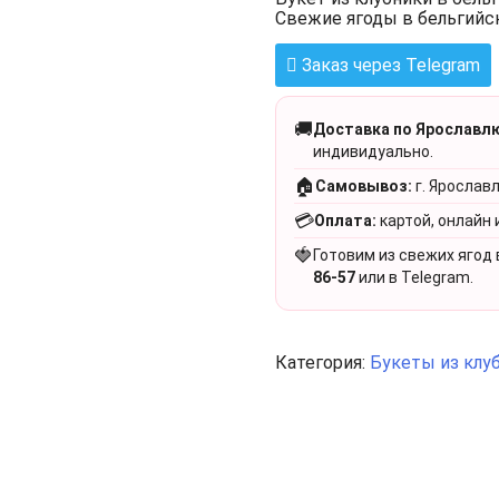
Свежие ягоды в бельгийс
Заказ через Telegram
🚚
Доставка по Ярославлю
индивидуально.
🏠
Самовывоз:
г. Ярославл
💳
Оплата:
картой, онлайн 
🍓
Готовим из свежих ягод 
86-57
или в Telegram.
Категория:
Букеты из клу