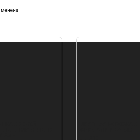
зменена
ИНКА СВЕЖЕЙ
ШЛЯПНАЯ КОРОБКА С
НИКИ И КЛУБНИКИ В
ФРУКТАМИ И БАБЛС
ОЛАДЕ
₽
5,200